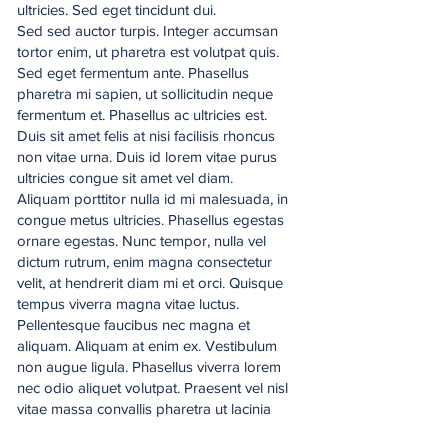
ultricies. Sed eget tincidunt dui.
Sed sed auctor turpis. Integer accumsan
tortor enim, ut pharetra est volutpat quis.
Sed eget fermentum ante. Phasellus
pharetra mi sapien, ut sollicitudin neque
fermentum et. Phasellus ac ultricies est.
Duis sit amet felis at nisi facilisis rhoncus
non vitae urna. Duis id lorem vitae purus
ultricies congue sit amet vel diam.
Aliquam porttitor nulla id mi malesuada, in
congue metus ultricies. Phasellus egestas
ornare egestas. Nunc tempor, nulla vel
dictum rutrum, enim magna consectetur
velit, at hendrerit diam mi et orci. Quisque
tempus viverra magna vitae luctus.
Pellentesque faucibus nec magna et
aliquam. Aliquam at enim ex. Vestibulum
non augue ligula. Phasellus viverra lorem
nec odio aliquet volutpat. Praesent vel nisl
vitae massa convallis pharetra ut lacinia
diam. Proin tortor ipsum, bibendum non