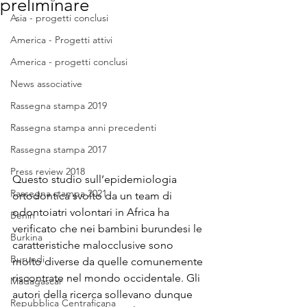
preliminare
Asia - progetti conclusi
America - Progetti attivi
America - progetti conclusi
News associative
Rassegna stampa 2019
Rassegna stampa anni precedenti
Rassegna stampa 2017
Press review 2018
Questo studio sull’epidemiologia 
Rassegna stampa 2021
ortodontica svolto da un team di 
odontoiatri volontari in Africa ha 
Benin
verificato che nei bambini burundesi le 
Burkina
caratteristiche malocclusive sono 
Burundi
molto diverse da quelle comunemente 
riscontrate nel mondo occidentale. Gli 
Madagascar
autori della ricerca sollevano dunque 
Repubblica Centraficana