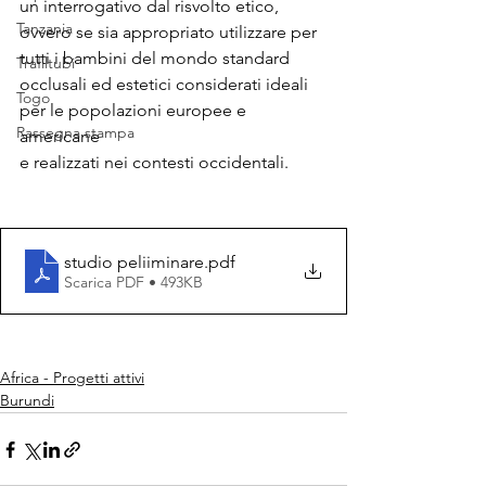
un interrogativo dal risvolto etico, 
Tanzania
ovvero se sia appropriato utilizzare per 
tutti i bambini del mondo standard 
Trafiltubi
occlusali ed estetici considerati ideali 
Togo
per le popolazioni europee e 
Rassegna stampa
americane 
e realizzati nei contesti occidentali.
studio peliiminare
.pdf
Scarica PDF • 493KB
Africa - Progetti attivi
Burundi