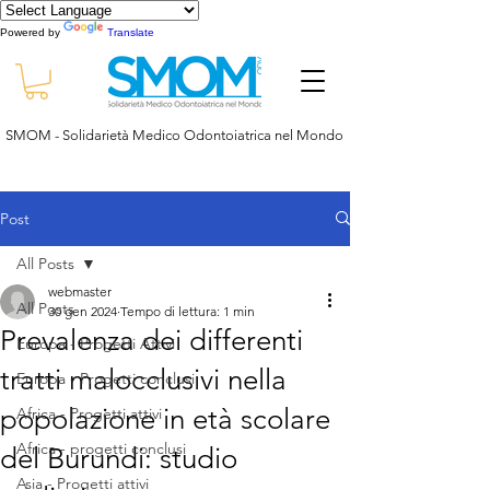
Powered by
Translate
SMOM - Solidarietà Medico Odontoiatrica nel Mondo
Post
All Posts
webmaster
All Posts
30 gen 2024
Tempo di lettura: 1 min
Prevalenza dei differenti
Europa - Progetti Attivi
tratti malocclusivi nella
Europa - Progetti conclusi
popolazione in età scolare
Africa - Progetti attivi
Africa - progetti conclusi
del Burundi: studio
Asia - Progetti attivi