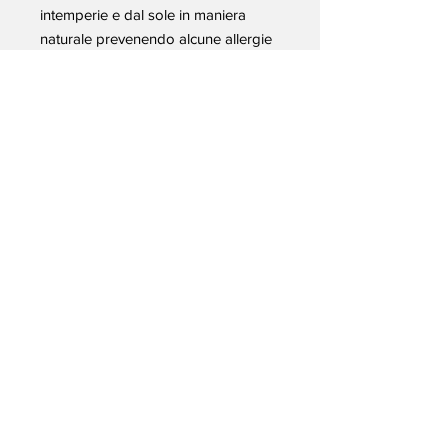
intemperie e dal sole in maniera
naturale prevenendo alcune allergie
solari. Combatte le screpolature per
la presenza di vitamina A – Nutre i
tessuti connettivi grazie all'acido
linoleico e la vitamina F-Efficace
anche sui capelli secchi e fragili
grazie alla vitamina A. Aiutante nella
rigenerazione dei tessuti e nello
stimolo delle cellule: questo
consente di contrastare le affezioni
degenerative della pelle causate
dall'invecchiamento e dal sole.
Questa azione si accompagna ad un
aumento della circolazione capillare
che favorisce la ri-ossigenazione dei
tessuti e l'eliminazione delle tossine
metaboliche − Contrasta la
formazione di smagliature grazie alle