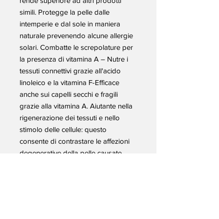
rende superiore ad altri prodotti
simili. Protegge la pelle dalle
intemperie e dal sole in maniera
naturale prevenendo alcune allergie
solari. Combatte le screpolature per
la presenza di vitamina A – Nutre i
tessuti connettivi grazie all'acido
linoleico e la vitamina F-Efficace
anche sui capelli secchi e fragili
grazie alla vitamina A. Aiutante nella
rigenerazione dei tessuti e nello
stimolo delle cellule: questo
consente di contrastare le affezioni
degenerative della pelle causate
dall'invecchiamento e dal sole.
Questa azione si accompagna ad un
aumento della circolazione capillare
che favorisce la ri-ossigenazione dei
tessuti e l'eliminazione delle tossine