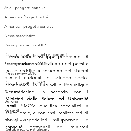
Asia - progetti conclusi
America - Progetti attivi
America - progetti conclusi
News associative
Rassegna stampa 2019
Rassegna stampa anni precedenti
L'associazione sviluppa programmi di 
cooperazione allo sviluppo 
nei paesi a 
Rassegna stampa 2017
basso reddito
a sostegno dei sistemi 
Press review 2018
sanitari nazionali e sviluppo socio-
Rassegna stampa 2021
economico. In Burundi e République 
Centrafricaine, in accordo con i 
Benin
Ministeri della Salute ed Università 
Burkina
locali
, SMOM qualifica specialisti in 
Burundi
salute orale, e con essi, realizza reti di 
servizi ospedalieri sviluppando le 
Madagascar
capacità gestionali dei ministeri 
Repubblica Centraficana