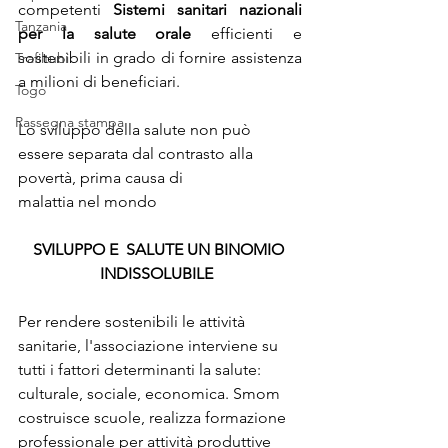
competenti 
Sistemi sanitari nazionali 
Tanzania
per la salute orale 
efficienti e 
sostenibili
in grado di fornire assistenza 
Trafiltubi
a milioni di beneficiari.
Togo
Rassegna stampa
Lo sviluppo della salute non può 
essere separata dal contrasto alla 
povertà, prima causa di 
malattia nel mondo
SVILUPPO E  SALUTE UN BINOMIO 
INDISSOLUBILE  
Per rendere sostenibili le attività 
sanitarie, l'associazione interviene su 
tutti i fattori determinanti la salute: 
culturale, sociale, economica. Smom 
costruisce scuole, realizza formazione 
professionale per attività produttive 