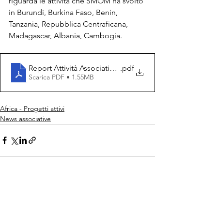
riguarda le attività che SMOM ha svolto 
in Burundi, Burkina Faso, Benin, 
Tanzania, Repubblica Centraficana, 
Madagascar, Albania, Cambogia.
Report Attività Associative 2021-2025 (new)
.pdf
Scarica PDF • 1.55MB
Africa - Progetti attivi
News associative
Mostra tutti
Post recenti