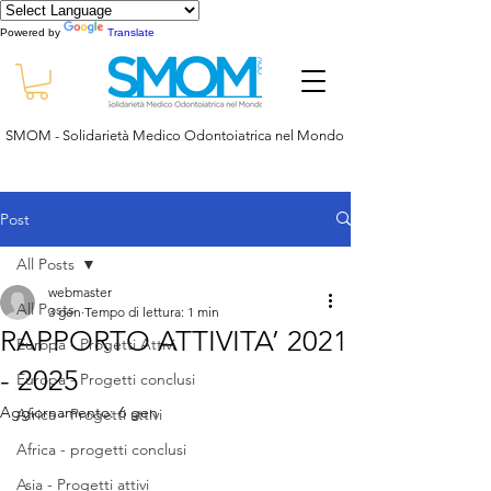
Powered by
Translate
SMOM - Solidarietà Medico Odontoiatrica nel Mondo
Post
All Posts
webmaster
All Posts
3 gen
Tempo di lettura: 1 min
RAPPORTO ATTIVITA’ 2021
Europa - Progetti Attivi
- 2025
Europa - Progetti conclusi
Aggiornamento:
6 gen
Africa - Progetti attivi
Africa - progetti conclusi
Asia - Progetti attivi