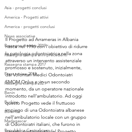
Asia - progetti conclusi
America - Progetti attivi
America - progetti conclusi
News associative
Il Progetto ad Arrameras in Albania 
Rassegna stampa 2019
nasce nel 1996 con l’obiettivo di ridurre 
la patologia odontoiatrica nella zona 
Rassegna stampa anni precedenti
attraverso un intervento assistenziale 
Rassegna stampa 2017
promosso e sostenuto, inizialmente, 
Press review 2018
dai Volontari Medici Odontoiatri 
SMOM Onlus e, in un secondo 
Rassegna stampa 2021
momento, da un operatore nazionale 
Benin
introdotto nell’ambulatorio. Ad oggi 
Burkina
questo Progetto vede il fruttuoso 
impiego di una Odontoiatra albanese 
Burundi
nell’ambulatorio locale con un gruppo 
Madagascar
di Odontoiatri italiani, che furono in 
Repubblica Centraficana
passato protagonisti del Progetto 