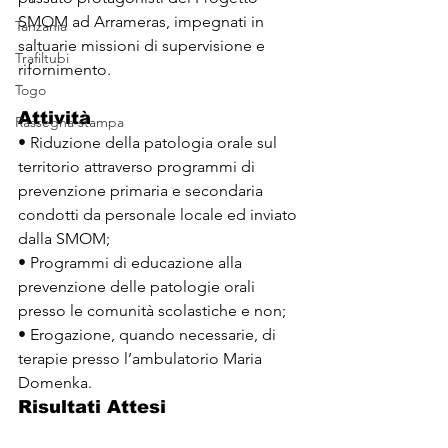
SMOM ad Arrameras, impegnati in 
Tanzania
saltuarie missioni di supervisione e 
Trafiltubi
rifornimento.
Togo
Attività
Rassegna stampa
• Riduzione della patologia orale sul 
territorio attraverso programmi di 
prevenzione primaria e secondaria 
condotti da personale locale ed inviato 
dalla SMOM;
• Programmi di educazione alla 
prevenzione delle patologie orali 
presso le comunità scolastiche e non;
• Erogazione, quando necessarie, di 
terapie presso l’ambulatorio Maria 
Domenka.
Risultati Attesi