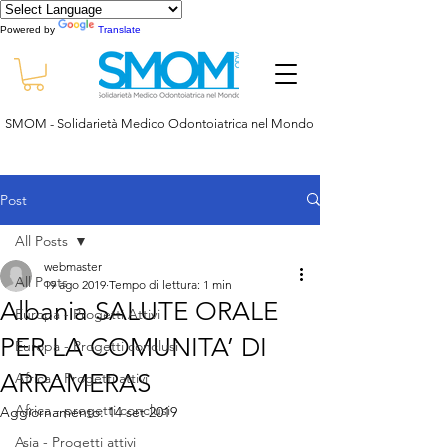
Powered by
Translate
SMOM - Solidarietà Medico Odontoiatrica nel Mondo
Post
All Posts
webmaster
All Posts
19 ago 2019
Tempo di lettura: 1 min
Albania SALUTE ORALE
Europa - Progetti Attivi
PER LA COMUNITA’ DI
Europa - Progetti conclusi
ARRAMERAS
Africa - Progetti attivi
Africa - progetti conclusi
Aggiornamento:
14 set 2019
Asia - Progetti attivi