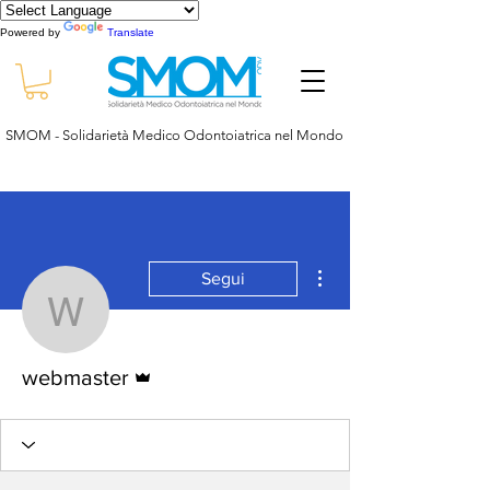
Powered by
Translate
SMOM - Solidarietà Medico Odontoiatrica nel Mondo
Altre azioni
Segui
webmaster
Amministratore
webmaster