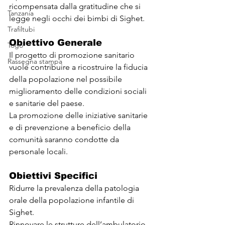
ricompensata dalla gratitudine che si 
Tanzania
legge negli occhi dei bimbi di Sighet.
Trafiltubi
Obiettivo Generale
Togo
Il progetto di promozione sanitario 
Rassegna stampa
vuole contribuire a ricostruire la fiducia 
della popolazione nel possibile 
miglioramento delle condizioni sociali 
e sanitarie del paese.
La promozione delle iniziative sanitarie 
e di prevenzione a beneficio della 
comunità saranno condotte da 
personale locali.
Obiettivi Specifici
Ridurre la prevalenza della patologia 
orale della popolazione infantile di 
Sighet.
Rinnovare le strutture dell’ambulatorio 