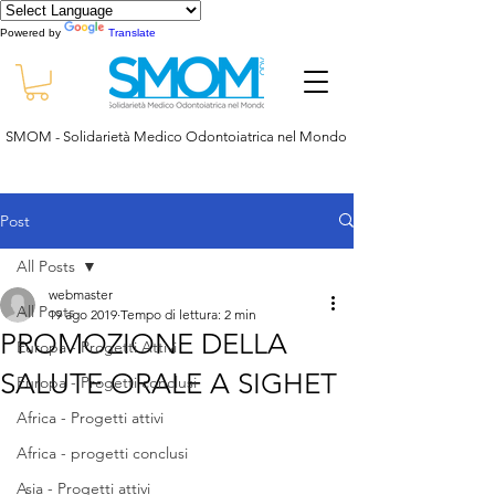
Powered by
Translate
SMOM - Solidarietà Medico Odontoiatrica nel Mondo
Post
All Posts
webmaster
All Posts
19 ago 2019
Tempo di lettura: 2 min
PROMOZIONE DELLA
Europa - Progetti Attivi
SALUTE ORALE A SIGHET
Europa - Progetti conclusi
Africa - Progetti attivi
Africa - progetti conclusi
Asia - Progetti attivi