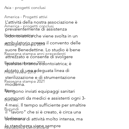
Asia - progetti conclusi
America - Progetti attivi
L’attività della nostra associazione è 
America - progetti conclusi
prevalentemente di assistenza 
News associative
odontoiatrica che viene svolta in un 
ambulatorio presso il convento delle 
Rassegna stampa 2019
suore Benedettine. Lo studio è bene 
Rassegna stampa anni precedenti
attrezzato e consente di svolgere 
Rassegna stampa 2017
qualsiasi branca odontoiatrica; è 
dotato di una adeguata linea di 
Press review 2018
sterilizzazione e di strumentazione 
Rassegna stampa 2021
moderna.
Benin
Vengono inviati equipaggi sanitari 
composti da medici e assistenti ogni 3-
Burkina
4 mesi. Il tempo sufficiente per smaltire 
Burundi
il “lavoro” che si è creato, è circa una 
Madagascar
settimana di attività molto intensa, ma 
la stanchezza viene sempre 
Repubblica Centraficana