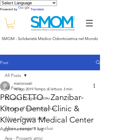
Powered by
Translate
SMOM - Solidarietà Medico Odontoiatrica nel Mondo
Post
All Posts
mariorosati
All Posts
10 ago 2019
Tempo di lettura: 3 min
PROGETTO - Zanzibar-
Europa - Progetti Attivi
Kitope Dental Clinic &
Europa - Progetti conclusi
Kiwengwa Medical Center
Africa - Progetti attivi
Africa - progetti conclusi
Aggiornamento:
1 lug
Asia - Progetti attivi