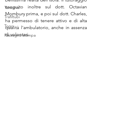
eseguito inoltre sul dott. Octavian 
Tanzania
Mombury prima, e poi sul dott. Charles, 
Trafiltubi
ha permesso di tenere attivo e di alta 
Togo
qualità l'ambulatorio, anche in assenza 
di volontari.
Rassegna stampa