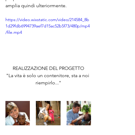
amplia quindi ulteriormente.
https://video.wixstatic.com/video/214584_8b
1d29fdb6994739aef7d15ac52b5f73/480p/mp4
/file.mp4
REALIZZAZIONE DEL PROGETTO
"La vita è solo un contenitore, sta a noi 
riempirlo..."