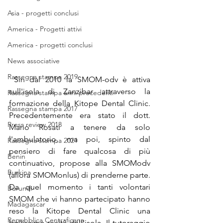
Asia - progetti conclusi
America - Progetti attivi
America - progetti conclusi
News associative
Rassegna stampa 2019
 Sin dal 2010 la SMOM-odv è attiva 
sull'isola di Zanzibar attraverso la 
Rassegna stampa anni precedenti
formazione della Kitope Dental Clinic. 
Rassegna stampa 2017
Precedentemente era stato il dott. 
Press review 2018
Mario Rosati a tenere da solo 
l'ambulatorio, ma poi, spinto dal 
Rassegna stampa 2021
pensiero di fare qualcosa di più 
Benin
continuativo, propose alla SMOModv 
Burkina
(allora SMOMonlus) di prenderne parte. 
Da quel momento i tanti volontari 
Burundi
SMOM che vi hanno partecipato hanno 
Madagascar
reso la Kitope Dental Clinic una 
Repubblica Centraficana
bellissima realtà dell'isola. Il tutoraggio 