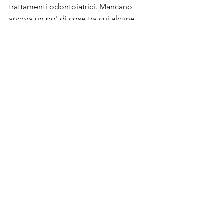
trattamenti odontoiatrici. Mancano 
ancora un po' di cose tra cui alcune 
attrezzature spedite e non ancora 
arrivate a Daar, ma intanto, avendo i 
permessi, possiamo aprire. 
Collaborazione SMOM-Kiwengwa 2022
.pdf
Scarica PDF • 957KB
Analisi del bisogno Centro-Medico 2022
.pdf
Scarica PDF • 524KB