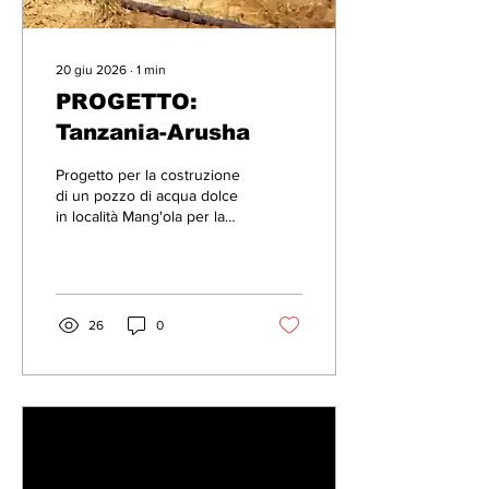
20 giu 2026
∙
1
min
PROGETTO:
Tanzania-Arusha
Progetto per la costruzione
di un pozzo di acqua dolce
in località Mang'ola per la
comunità Matala, a 100 km
circa da Arusha, vicino al
Kilimanjaro. Una nostra
vecchia conoscenza, padre
Mathias, venne spostata
26
0
qualche anno fa da
Zanzibar ad Arusha per
continuare a svolgere il suo
compito di
evangelizzazione. Mentre
era a Zanzibar
collaborammo tanto
(progetto Kitope Dental