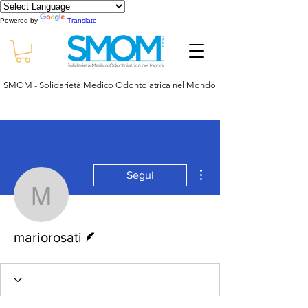
Powered by
Translate
SMOM - Solidarietà Medico Odontoiatrica nel Mondo
Altre azioni
Segui
mariorosati
Redattore
mariorosati