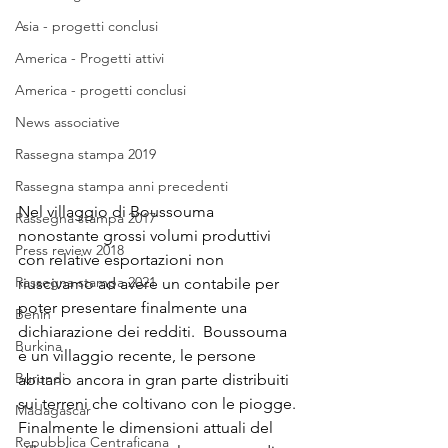
Asia - progetti conclusi
America - Progetti attivi
America - progetti conclusi
News associative
Rassegna stampa 2019
Rassegna stampa anni precedenti
Nel villaggio di Boussouma 
Rassegna stampa 2017
nonostante grossi volumi produttivi 
Press review 2018
con relative esportazioni non 
Rassegna stampa 2021
riuscivamo ad avere un contabile per 
poter presentare finalmente una 
Benin
dichiarazione dei redditi.  Boussouma 
Burkina
è un villaggio recente, le persone 
Burundi
abitano ancora in gran parte distribuiti 
sui terreni che coltivano con le piogge. 
Madagascar
Finalmente le dimensioni attuali del 
Repubblica Centraficana