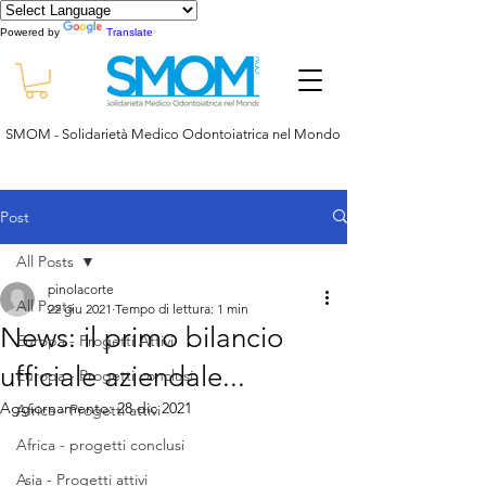
Powered by
Translate
SMOM - Solidarietà Medico Odontoiatrica nel Mondo
Post
All Posts
pinolacorte
All Posts
22 giu 2021
Tempo di lettura: 1 min
News: il primo bilancio
Europa - Progetti Attivi
ufficiale aziendale...
Europa - Progetti conclusi
Aggiornamento:
28 dic 2021
Africa - Progetti attivi
Africa - progetti conclusi
Asia - Progetti attivi