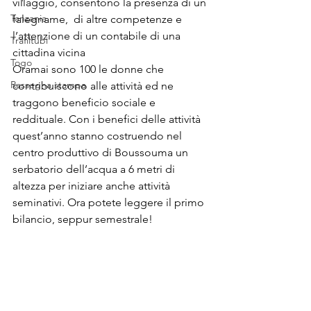
villaggio, consentono la presenza di un 
Tanzania
falegname,  di altre competenze e 
l’attenzione di un contabile di una 
Trafiltubi
cittadina vicina
Togo
Oramai sono 100 le donne che 
Rassegna stampa
contribuiscono alle attività ed ne 
traggono beneficio sociale e 
reddituale. Con i benefici delle attività 
quest’anno stanno costruendo nel 
centro produttivo di Boussouma un 
serbatorio dell’acqua a 6 metri di 
altezza per iniziare anche attività 
seminativi. Ora potete leggere il primo 
bilancio, seppur semestrale!